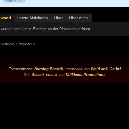
Informationen
nwand
Letzte Aktivitäten
Likes
Über mich
wurden noch keine Einträge an der Pinnwand verfasst.
 Hellboard
»
Mitglieder
»
Forensoftware:
Burning Board®
, entwickelt von
WoltLab® GmbH
Stil:
Accent
, erstellt von
KittMedia Productions