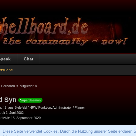
Speak
Chat
ersuche
 Hellboard
»
Mitglieder
»
d Syn
Superdaemon
h
42
aus Bielefeld / NRW Funktion: Administrator / Flamer
 seit 1. Juni 2002
tivität
15. September 2020
Diese Seite verwendet Cookies. Durch die Nutzung unserer Seite erklären S