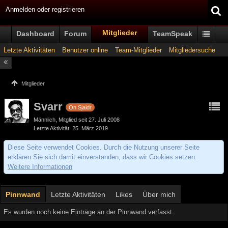
Anmelden oder registrieren
Mitglieder
Dashboard
Forum
TeamSpeak
Letzte Aktivitäten
Benutzer online
Team-Mitglieder
Mitgliedersuche
Mitglieder
Svarr
On Sjaldr
Männlich
Mitglied seit 27. Juli 2008
Letzte Aktivität
25. März 2019
Diese Seite verwendet Cookies. Durch die Nutzung unserer Seite
erklären Sie sich damit einverstanden, dass wir Cookies setzen.
Weitere Informationen
Pinnwand
Letzte Aktivitäten
Likes
Über mich
Es wurden noch keine Einträge an der Pinnwand verfasst.