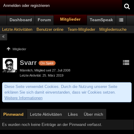
Anmelden oder registrieren
Mitglieder
Dashboard
Forum
TeamSpeak
Letzte Aktivitäten
Benutzer online
Team-Mitglieder
Mitgliedersuche
Mitglieder
Svarr
On Sjaldr
Männlich
Mitglied seit 27. Juli 2008
Letzte Aktivität
25. März 2019
Diese Seite verwendet Cookies. Durch die Nutzung unserer Seite
erklären Sie sich damit einverstanden, dass wir Cookies setzen.
Weitere Informationen
Pinnwand
Letzte Aktivitäten
Likes
Über mich
Es wurden noch keine Einträge an der Pinnwand verfasst.