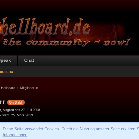
Speak
Chat
ersuche
 Hellboard
»
Mitglieder
»
rr
On Sjaldr
h
Mitglied seit 27. Juli 2008
tivität
25. März 2019
Diese Seite verwendet Cookies. Durch die Nutzung unserer Seite erklären S
Informationen