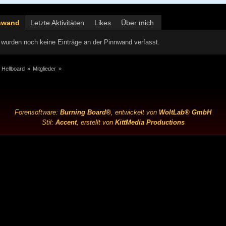
nwand
Letzte Aktivitäten
Likes
Über mich
wurden noch keine Einträge an der Pinnwand verfasst.
 Hellboard
»
Mitglieder
»
Forensoftware:
Burning Board®
, entwickelt von
WoltLab® GmbH
Stil:
Accent
, erstellt von
KittMedia Productions