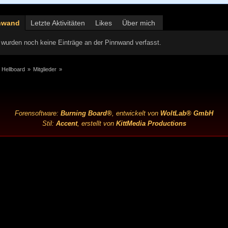
nwand
Letzte Aktivitäten
Likes
Über mich
wurden noch keine Einträge an der Pinnwand verfasst.
 Hellboard
»
Mitglieder
»
Forensoftware:
Burning Board®
, entwickelt von
WoltLab® GmbH
Stil:
Accent
, erstellt von
KittMedia Productions