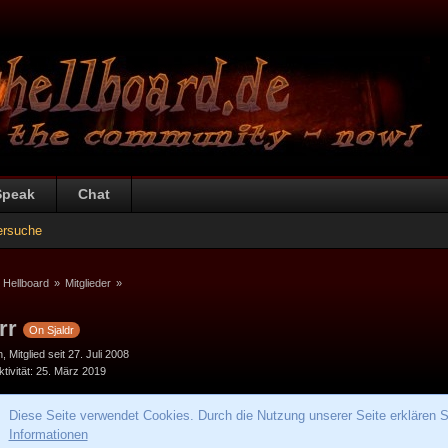
Speak
Chat
ersuche
 Hellboard
»
Mitglieder
»
rr
On Sjaldr
h
Mitglied seit 27. Juli 2008
tivität
25. März 2019
Diese Seite verwendet Cookies. Durch die Nutzung unserer Seite erklären S
Informationen