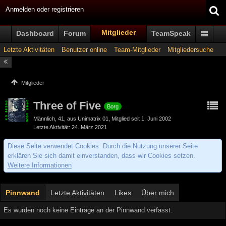
Anmelden oder registrieren
Mitglieder
Dashboard
Forum
TeamSpeak
Letzte Aktivitäten
Benutzer online
Team-Mitglieder
Mitgliedersuche
Mitglieder
Three of Five
Borg
Männlich
41
aus Unimatrix 01
Mitglied seit 1. Juni 2002
Letzte Aktivität
24. März 2021
Diese Seite verwendet Cookies. Durch die Nutzung unserer Seite
erklären Sie sich damit einverstanden, dass wir Cookies setzen.
Weitere Informationen
Pinnwand
Letzte Aktivitäten
Likes
Über mich
Es wurden noch keine Einträge an der Pinnwand verfasst.