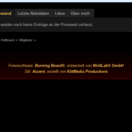
nwand
Letzte Aktivitäten
Likes
Über mich
wurden noch keine Einträge an der Pinnwand verfasst.
 Hellboard
»
Mitglieder
»
Forensoftware:
Burning Board®
, entwickelt von
WoltLab® GmbH
Stil:
Accent
, erstellt von
KittMedia Productions