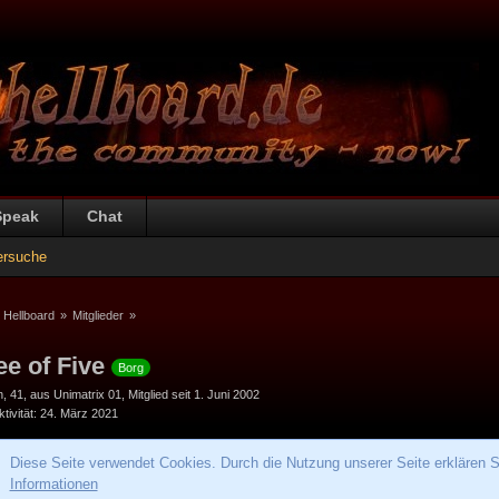
Speak
Chat
ersuche
 Hellboard
»
Mitglieder
»
ee of Five
Borg
h
41
aus Unimatrix 01
Mitglied seit 1. Juni 2002
tivität
24. März 2021
Diese Seite verwendet Cookies. Durch die Nutzung unserer Seite erklären S
Informationen