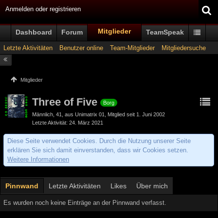
Anmelden oder registrieren
Mitglieder
Dashboard
Forum
TeamSpeak
Letzte Aktivitäten
Benutzer online
Team-Mitglieder
Mitgliedersuche
Mitglieder
Three of Five
Borg
Männlich
41
aus Unimatrix 01
Mitglied seit 1. Juni 2002
Letzte Aktivität
24. März 2021
Diese Seite verwendet Cookies. Durch die Nutzung unserer Seite
erklären Sie sich damit einverstanden, dass wir Cookies setzen.
Weitere Informationen
Pinnwand
Letzte Aktivitäten
Likes
Über mich
Es wurden noch keine Einträge an der Pinnwand verfasst.