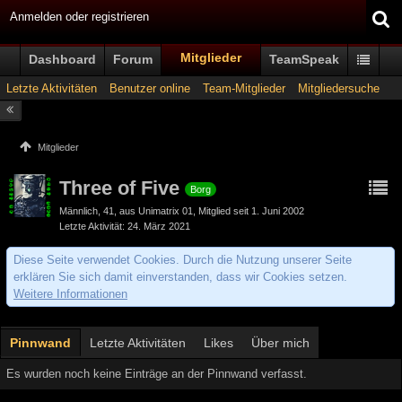
Anmelden oder registrieren
Mitglieder
Dashboard
Forum
TeamSpeak
Letzte Aktivitäten
Benutzer online
Team-Mitglieder
Mitgliedersuche
Mitglieder
Three of Five
Borg
Männlich
41
aus Unimatrix 01
Mitglied seit 1. Juni 2002
Letzte Aktivität
24. März 2021
Diese Seite verwendet Cookies. Durch die Nutzung unserer Seite
erklären Sie sich damit einverstanden, dass wir Cookies setzen.
Weitere Informationen
Pinnwand
Letzte Aktivitäten
Likes
Über mich
Es wurden noch keine Einträge an der Pinnwand verfasst.