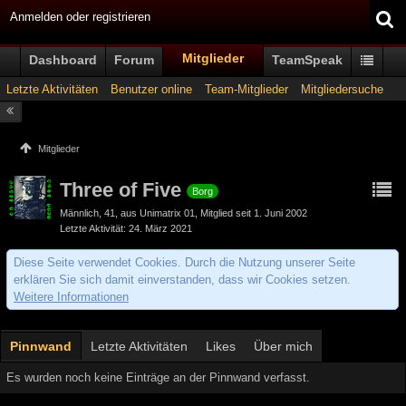
Anmelden oder registrieren
Mitglieder
Dashboard
Forum
TeamSpeak
Letzte Aktivitäten
Benutzer online
Team-Mitglieder
Mitgliedersuche
Mitglieder
Three of Five
Borg
Männlich
41
aus Unimatrix 01
Mitglied seit 1. Juni 2002
Letzte Aktivität
24. März 2021
Diese Seite verwendet Cookies. Durch die Nutzung unserer Seite
erklären Sie sich damit einverstanden, dass wir Cookies setzen.
Weitere Informationen
Pinnwand
Letzte Aktivitäten
Likes
Über mich
Es wurden noch keine Einträge an der Pinnwand verfasst.