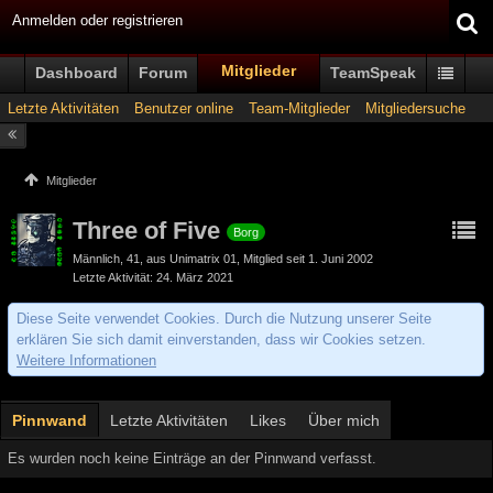
Anmelden oder registrieren
Mitglieder
Dashboard
Forum
TeamSpeak
Letzte Aktivitäten
Benutzer online
Team-Mitglieder
Mitgliedersuche
Mitglieder
Three of Five
Borg
Männlich
41
aus Unimatrix 01
Mitglied seit 1. Juni 2002
Letzte Aktivität
24. März 2021
Diese Seite verwendet Cookies. Durch die Nutzung unserer Seite
erklären Sie sich damit einverstanden, dass wir Cookies setzen.
Weitere Informationen
Pinnwand
Letzte Aktivitäten
Likes
Über mich
Es wurden noch keine Einträge an der Pinnwand verfasst.