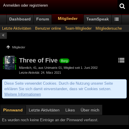
Anmelden oder registrieren
Mitglieder
Dashboard
Forum
TeamSpeak
Letzte Aktivitäten
Benutzer online
Team-Mitglieder
Mitgliedersuche
Mitglieder
Three of Five
Borg
Männlich
41
aus Unimatrix 01
Mitglied seit 1. Juni 2002
Letzte Aktivität
24. März 2021
Diese Seite verwendet Cookies. Durch die Nutzung unserer Seite
erklären Sie sich damit einverstanden, dass wir Cookies setzen.
Weitere Informationen
Pinnwand
Letzte Aktivitäten
Likes
Über mich
Es wurden noch keine Einträge an der Pinnwand verfasst.