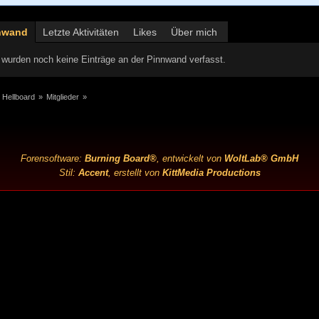
nwand
Letzte Aktivitäten
Likes
Über mich
wurden noch keine Einträge an der Pinnwand verfasst.
 Hellboard
»
Mitglieder
»
Forensoftware:
Burning Board®
, entwickelt von
WoltLab® GmbH
Stil:
Accent
, erstellt von
KittMedia Productions