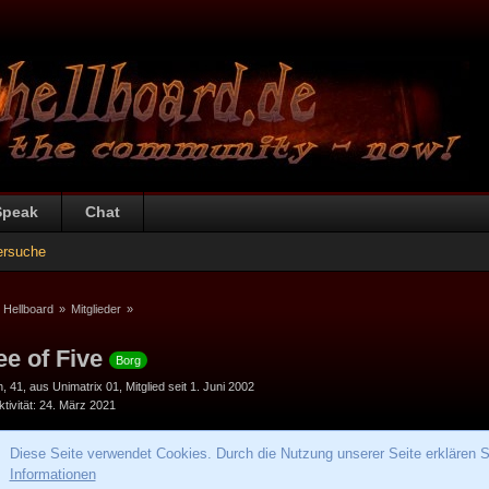
Speak
Chat
ersuche
 Hellboard
»
Mitglieder
»
ee of Five
Borg
h
41
aus Unimatrix 01
Mitglied seit 1. Juni 2002
tivität
24. März 2021
Diese Seite verwendet Cookies. Durch die Nutzung unserer Seite erklären S
Informationen