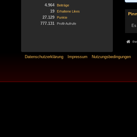
4.964
Beiträge
19
Erhaltene Likes
Pin
27.129
Punkte
777.131
Profil-Aufrufe
Es 
the
Datenschutzerklärung
Impressum
Nutzungsbedingungen