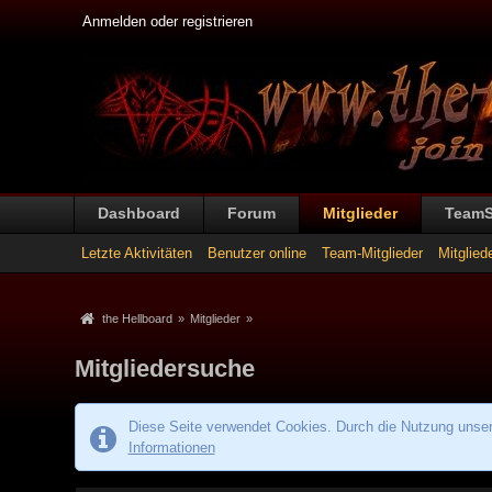
Anmelden oder registrieren
Dashboard
Forum
Mitglieder
Team
Letzte Aktivitäten
Benutzer online
Team-Mitglieder
Mitglied
the Hellboard
»
Mitglieder
»
Mitgliedersuche
Diese Seite verwendet Cookies. Durch die Nutzung unsere
Informationen