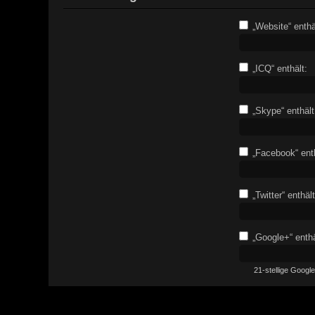
„Website“ enthä
„ICQ“ enthält:
„Skype“ enthält
„Facebook“ enth
„Twitter“ enthält
„Google+“ enthä
21-stellige Goog