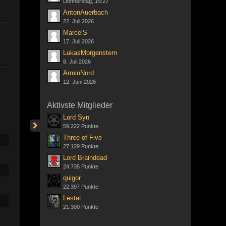
Donnerstag, 15:27
AntonAuerbach
22. Juli 2026
MarcelS
17. Juli 2026
LukasMorgenstern
8. Juli 2026
ArminNord
12. Juni 2026
Aktivste Mitglieder
Lord Syn
59.222 Punkte
Three of Five
27.129 Punkte
Lord Braindead
24.735 Punkte
quigor
22.397 Punkte
Lestat
21.300 Punkte