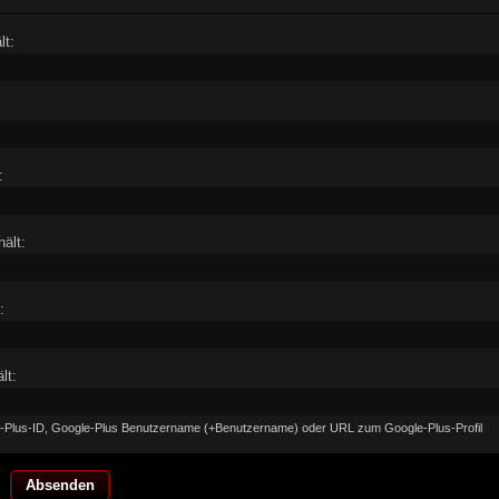
lt:
:
ält:
:
lt:
le-Plus-ID, Google-Plus Benutzername (+Benutzername) oder URL zum Google-Plus-Profil