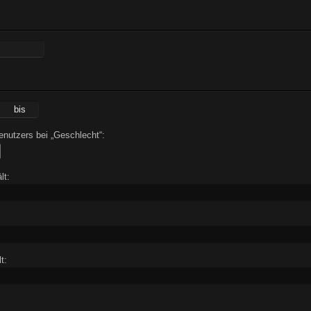
nutzers bei „Geschlecht“:
lt:
t: