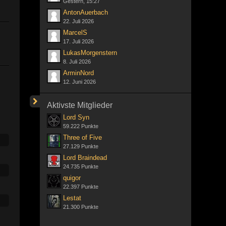
Gestern, 15:27
AntonAuerbach
22. Juli 2026
MarcelS
17. Juli 2026
LukasMorgenstern
8. Juli 2026
ArminNord
12. Juni 2026
Aktivste Mitglieder
Lord Syn
59.222 Punkte
Three of Five
27.129 Punkte
Lord Braindead
24.735 Punkte
quigor
22.397 Punkte
Lestat
21.300 Punkte