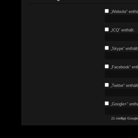
„Website“ enthä
„ICQ“ enthält:
„Skype“ enthält
„Facebook“ enth
„Twitter“ enthält
„Google+“ enthä
21-stellige Goog