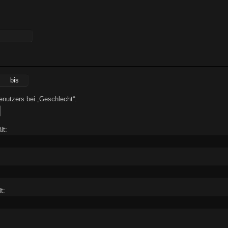
nutzers bei „Geschlecht“:
lt:
t: