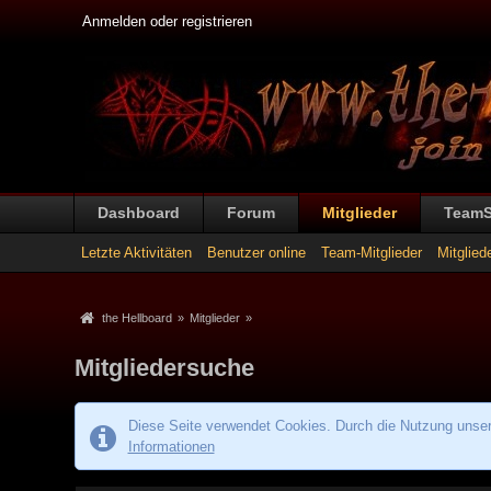
Anmelden oder registrieren
Dashboard
Forum
Mitglieder
Team
Letzte Aktivitäten
Benutzer online
Team-Mitglieder
Mitglied
the Hellboard
»
Mitglieder
»
Mitgliedersuche
Diese Seite verwendet Cookies. Durch die Nutzung unsere
Informationen