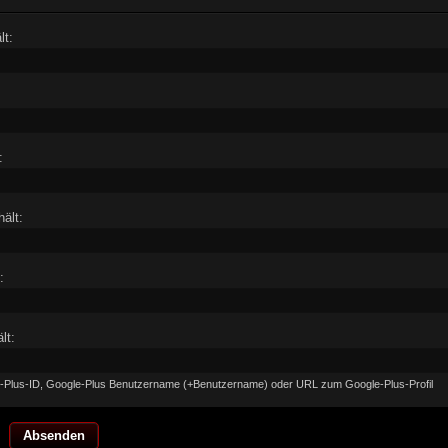
lt:
:
ält:
:
lt:
le-Plus-ID, Google-Plus Benutzername (+Benutzername) oder URL zum Google-Plus-Profil