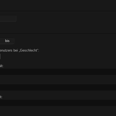
nutzers bei „Geschlecht“:
lt:
t: