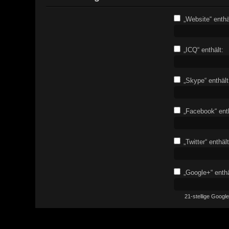
„Website“ enthä
„ICQ“ enthält:
„Skype“ enthält
„Facebook“ enth
„Twitter“ enthält
„Google+“ enthä
21-stellige Goog