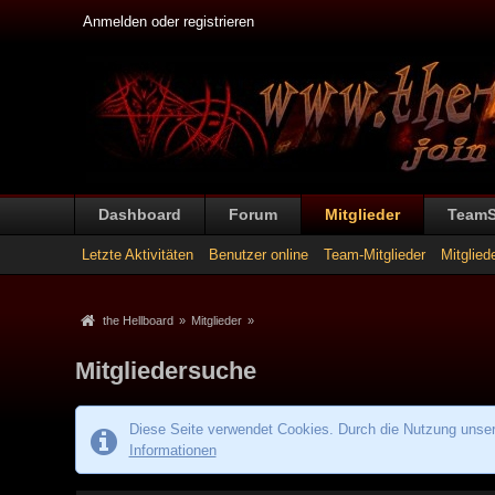
Anmelden oder registrieren
Dashboard
Forum
Mitglieder
Team
Letzte Aktivitäten
Benutzer online
Team-Mitglieder
Mitglied
the Hellboard
»
Mitglieder
»
Mitgliedersuche
Diese Seite verwendet Cookies. Durch die Nutzung unsere
Informationen