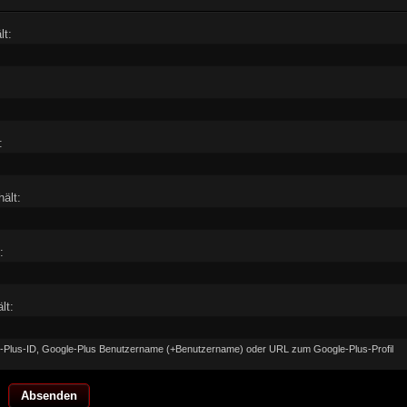
lt:
:
ält:
:
lt:
le-Plus-ID, Google-Plus Benutzername (+Benutzername) oder URL zum Google-Plus-Profil