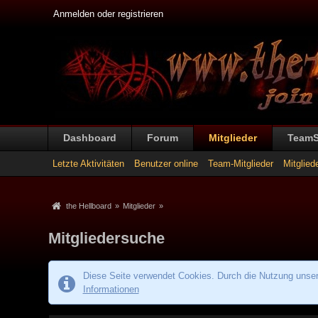
Anmelden oder registrieren
Dashboard
Forum
Mitglieder
Team
Letzte Aktivitäten
Benutzer online
Team-Mitglieder
Mitglied
the Hellboard
»
Mitglieder
»
Mitgliedersuche
Diese Seite verwendet Cookies. Durch die Nutzung unsere
Informationen