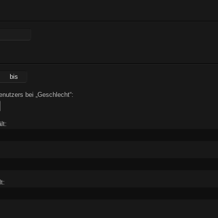
nutzers bei „Geschlecht“:
lt:
t: