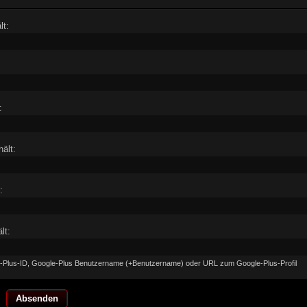
lt:
:
ält:
:
lt:
le-Plus-ID, Google-Plus Benutzername (+Benutzername) oder URL zum Google-Plus-Profil