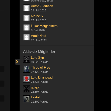
Donnerstag, 15:27
AntonAuerbach
22. Juli 2026
MarcelS
17. Juli 2026
LukasMorgenstern
8. Juli 2026
ArminNord
12. Juni 2026
Aktivste Mitglieder
Lord Syn
59.222 Punkte
Three of Five
27.129 Punkte
Lord Braindead
24.735 Punkte
quigor
22.397 Punkte
Lestat
21.300 Punkte