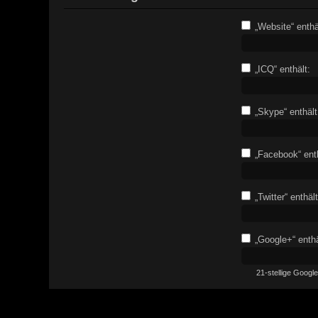
„Website“ enthä
„ICQ“ enthält:
„Skype“ enthält
„Facebook“ enth
„Twitter“ enthält
„Google+“ enthä
21-stellige Goog