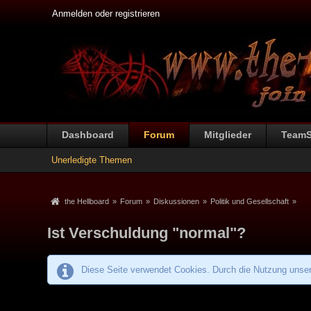
Anmelden oder registrieren
Dashboard
Forum
Mitglieder
Team
Unerledigte Themen
the Hellboard
»
Forum
»
Diskussionen
»
Politik und Gesellschaft
»
Ist Verschuldung "normal"?
Diese Seite verwendet Cookies. Durch die Nutzung unsere