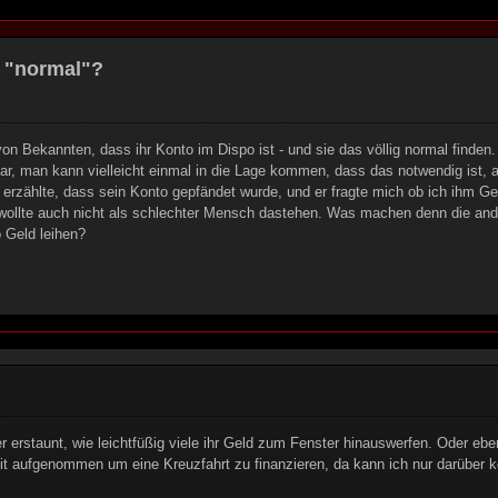
g "normal"?
von Bekannten, dass ihr Konto im Dispo ist - und sie das völlig normal find
ar, man kann vielleicht einmal in die Lage kommen, dass das notwendig ist, abe
erzählte, dass sein Konto gepfändet wurde, und er fragte mich ob ich ihm Geld
h wollte auch nicht als schlechter Mensch dastehen. Was machen denn die an
o Geld leihen?
r erstaunt, wie leichtfüßig viele ihr Geld zum Fenster hinauswerfen. Oder eb
dit aufgenommen um eine Kreuzfahrt zu finanzieren, da kann ich nur darüber k