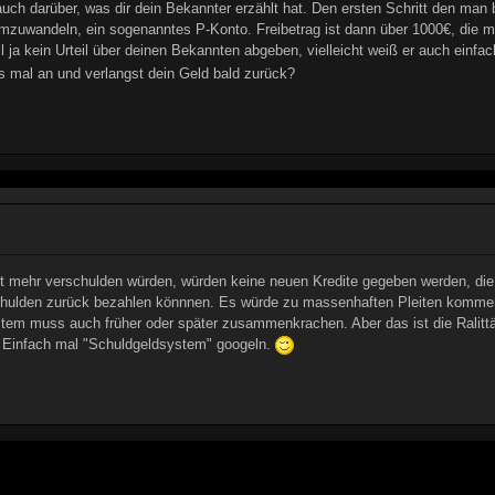
uch darüber, was dir dein Bekannter erzählt hat. Den ersten Schritt den man 
zuwandeln, ein sogenanntes P-Konto. Freibetrag ist dann über 1000€, die ma
ill ja kein Urteil über deinen Bekannten abgeben, vielleicht weiß er auch einf
as mal an und verlangst dein Geld bald zurück?
ht mehr verschulden würden, würden keine neuen Kredite gegeben werden, di
chulden zurück bezahlen könnnen. Es würde zu massenhaften Pleiten komme
em muss auch früher oder später zusammenkrachen. Aber das ist die Ralittä
 Einfach mal "Schuldgeldsystem" googeln.