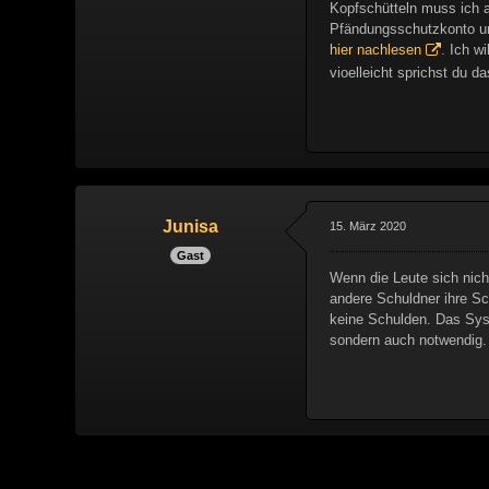
Kopfschütteln muss ich a
Pfändungsschutzkonto um
hier nachlesen
. Ich w
vioelleicht sprichst du d
Junisa
15. März 2020
Gast
Wenn die Leute sich nic
andere Schuldner ihre S
keine Schulden. Das Syst
sondern auch notwendig.