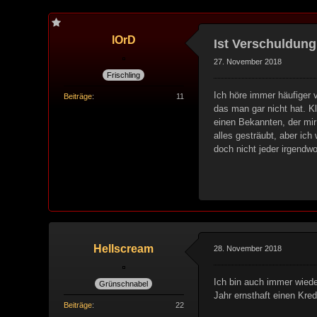
lOrD
Ist Verschuldun
27. November 2018
Frischling
Ich höre immer häufiger 
Beiträge
11
das man gar nicht hat. Kl
einen Bekannten, der mir 
alles gesträubt, aber ic
doch nicht jeder irgendw
Hellscream
28. November 2018
Ich bin auch immer wiede
Grünschnabel
Jahr ernsthaft einen Kre
Beiträge
22