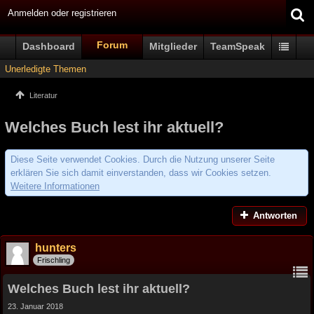
Anmelden oder registrieren
Forum
Dashboard
Mitglieder
TeamSpeak
Unerledigte Themen
Literatur
Welches Buch lest ihr aktuell?
Diese Seite verwendet Cookies. Durch die Nutzung unserer Seite
erklären Sie sich damit einverstanden, dass wir Cookies setzen.
Weitere Informationen
Antworten
hunters
Frischling
Welches Buch lest ihr aktuell?
23. Januar 2018