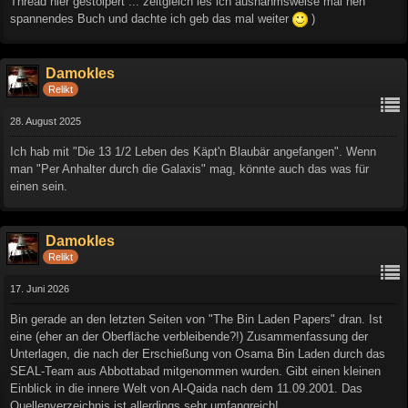
Thread hier gestolpert ... zeitgleich les ich ausnahmsweise mal nen
spannendes Buch und dachte ich geb das mal weiter
)
Damokles
Relikt
28. August 2025
Ich hab mit "Die 13 1/2 Leben des Käpt'n Blaubär angefangen". Wenn
man "Per Anhalter durch die Galaxis" mag, könnte auch das was für
einen sein.
Damokles
Relikt
17. Juni 2026
Bin gerade an den letzten Seiten von "The Bin Laden Papers" dran. Ist
eine (eher an der Oberfläche verbleibende?!) Zusammenfassung der
Unterlagen, die nach der Erschießung von Osama Bin Laden durch das
SEAL-Team aus Abbottabad mitgenommen wurden. Gibt einen kleinen
Einblick in die innere Welt von Al-Qaida nach dem 11.09.2001. Das
Quellenverzeichnis ist allerdings sehr umfangreich!