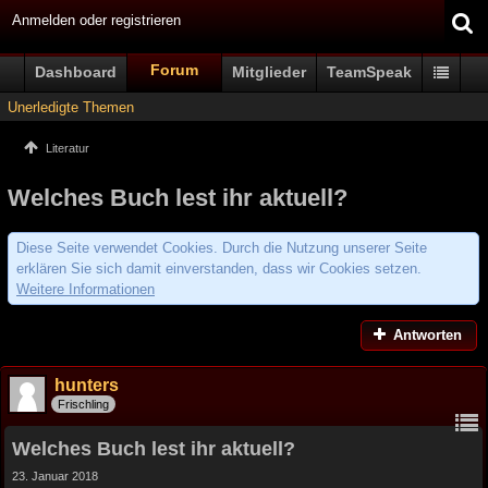
Anmelden oder registrieren
Forum
Dashboard
Mitglieder
TeamSpeak
Unerledigte Themen
Literatur
Welches Buch lest ihr aktuell?
Diese Seite verwendet Cookies. Durch die Nutzung unserer Seite
erklären Sie sich damit einverstanden, dass wir Cookies setzen.
Weitere Informationen
Antworten
hunters
Frischling
Welches Buch lest ihr aktuell?
23. Januar 2018