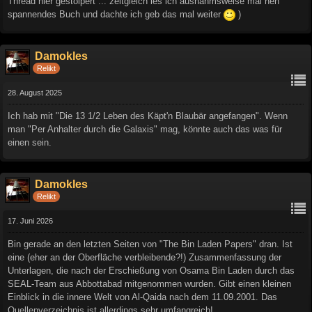
Thread hier gestolpert ... zeitgleich les ich ausnahmsweise mal nen
spannendes Buch und dachte ich geb das mal weiter
)
Damokles
Relikt
28. August 2025
Ich hab mit "Die 13 1/2 Leben des Käpt'n Blaubär angefangen". Wenn
man "Per Anhalter durch die Galaxis" mag, könnte auch das was für
einen sein.
Damokles
Relikt
17. Juni 2026
Bin gerade an den letzten Seiten von "The Bin Laden Papers" dran. Ist
eine (eher an der Oberfläche verbleibende?!) Zusammenfassung der
Unterlagen, die nach der Erschießung von Osama Bin Laden durch das
SEAL-Team aus Abbottabad mitgenommen wurden. Gibt einen kleinen
Einblick in die innere Welt von Al-Qaida nach dem 11.09.2001. Das
Quellenverzeichnis ist allerdings sehr umfangreich!