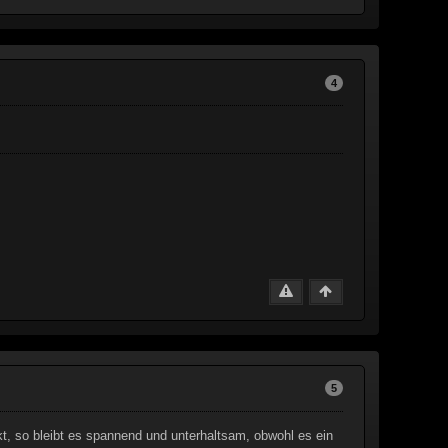
4
5
kt, so bleibt es spannend und unterhaltsam, obwohl es ein