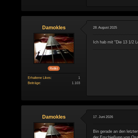
Damokles
28. August 2025
Ich hab mit "Die 13 1/2 
Relikt
Erhaltene Likes
1
Beiträge
1.103
Damokles
17. Juni 2026
Bin gerade an den letzte
der Erschießung von Osa