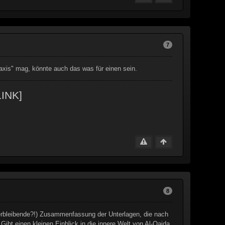
7
axis" mag, könnte auch das was für einen sein.
INK]
8
verbleibende?!) Zusammenfassung der Unterlagen, die nach
 einen kleinen Einblick in die innere Welt von Al-Qaida