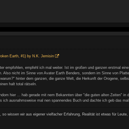
oken Earth, #1) by N.K. Jemisin
r empfohlen, empfehl ich mal weiter. Ist im großen und ganzen erstmal eine
. Also nicht im Sinne von Avater Earth Benders, sondern im Sinne von Platt
"warum?" hinter dem ganzen, die ganze Welt, die Herkunft der Orogene, selbs
en halt total rätseln.
 random hier ... hab gerade mit nem Bekannten über "die guten alten Zeiten" i
h les ich ausnahmsweise mal nen spannendes Buch und dachte ich geb das mal
t, so wissen wir aus eigener vielfacher Erfahrung, Realität ist etwas für Leute