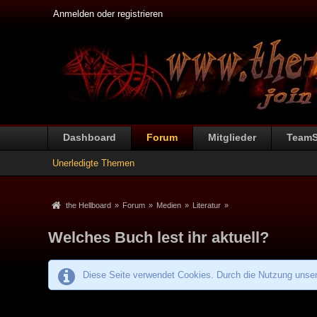
Anmelden oder registrieren
Dashboard
Forum
Mitglieder
Team
Unerledigte Themen
the Hellboard
»
Forum
»
Medien
»
Literatur
»
Welches Buch lest ihr aktuell?
Diese Seite verwendet Cookies. Durch die Nutzung unsere