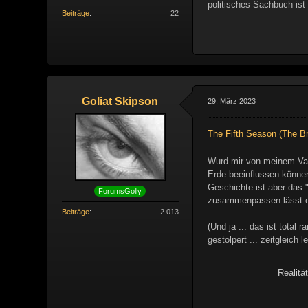
politisches Sachbuch ist
Beiträge
22
Goliat Skipson
29. März 2023
The Fifth Season (The Br
Wurd mir von meinem Vate
Erde beeinflussen können
Geschichte ist aber das 
ForumsGolly
zusammenpassen lässt ein
Beiträge
2.013
(Und ja ... das ist total
gestolpert ... zeitgleic
Realitä