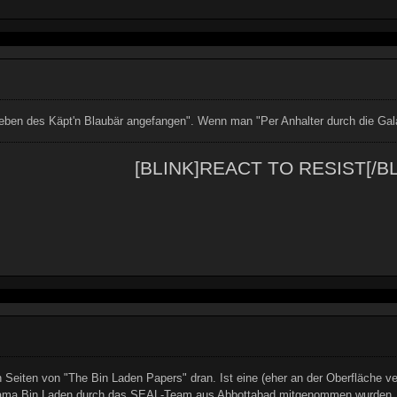
Leben des Käpt'n Blaubär angefangen". Wenn man "Per Anhalter durch die Gal
[BLINK]REACT TO RESIST[/BL
n Seiten von "The Bin Laden Papers" dran. Ist eine (eher an der Oberfläche 
ma Bin Laden durch das SEAL-Team aus Abbottabad mitgenommen wurden. Gibt