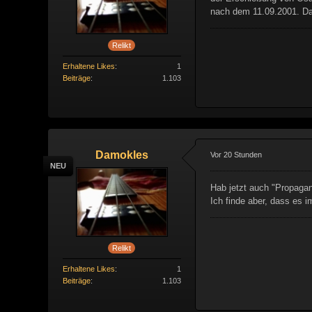
nach dem 11.09.2001. Das
Relikt
Erhaltene Likes
1
Beiträge
1.103
Damokles
Vor 20 Stunden
NEU
Hab jetzt auch "Propagan
Ich finde aber, dass es 
Relikt
Erhaltene Likes
1
Beiträge
1.103