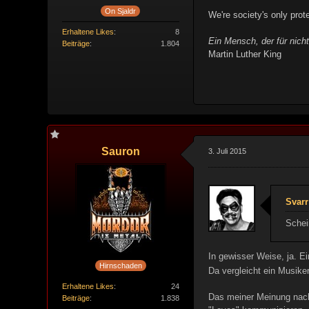
On Sjaldr
We're society's only prote
Erhaltene Likes
8
Ein Mensch, der für nichts
Beiträge
1.804
Martin Luther King
Sauron
3. Juli 2015
Svarr
Schei
In gewisser Weise, ja. Ei
Hirnschaden
Da vergleicht ein Musike
Erhaltene Likes
24
Das meiner Meinung nach
Beiträge
1.838