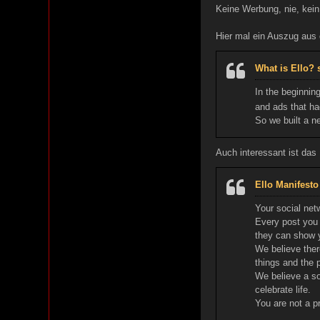
Keine Werbung, nie, kein
Hier mal ein Auszug aus 
What is Ello? 
In the beginnin
and ads that ha
So we built a n
Auch interessant ist das
Ello Manifesto
Your social net
Every post you 
they can show y
We believe ther
things and the 
We believe a so
celebrate life.
You are not a p