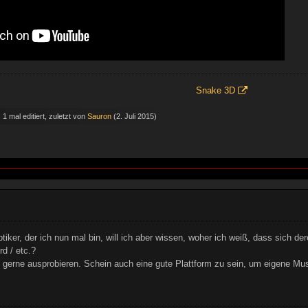
Snake 3D
1 mal editiert, zuletzt von
Sauron
(
2. Juli 2015
)
ptiker, der ich nun mal bin, will ich aber wissen, woher ich weiß, dass sich de
d / etc.?
gerne ausprobieren. Schein auch eine gute Plattform zu sein, um eigene Musi