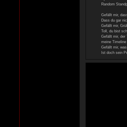
Random Standpu
Gefällt mir, das
Dass du gar nic
Gefällt mir, Gr
Toll, du bist s
Gefällt mir, der
meine Timeline 
Gefällt mir, wa
Ist doch sein P