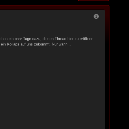
1
on ein paar Tage dazu, diesen Thread hier zu eröffnen.
 ein Kollaps auf uns zukommt. Nur wann...