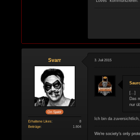
"Loves" kommunizieren.
Svarr
3. Juli 2015
Sauro
[...]
Das m
nur ü
On Sjaldr
Ich bin da zuversichtlich
Erhaltene Likes
8
Beiträge
1.804
We're society's only prote