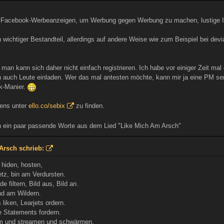
o Facebook-Werbeanzeigen, um Werbung gegen Werbung zu machen, lustige Idee
in wichtiger Bestandteil, allerdings auf andere Weise wie zum Beispiel bei dev
, man kann sich daher nicht einfach registrieren. Ich habe vor einiger Zeit m
auch Leute einladen. Wer das mal antesten möchte, kann mir ja eine PM send
k-Manier.
gens unter
ello.co/sebix
zu finden.
ein paar passende Worte aus dem Lied "Like Mich Am Arsch"
Arsch schrieb:
 hiden, hosten,
tz, bin am Verdursten.
 filtern, Bild aus, Bild an.
nd am Wildern.
liken, Learjets ordern.
 Statements fordern.
m und streamen und schwärmen,