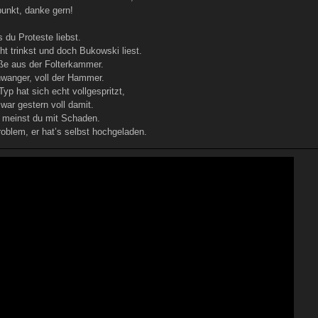
nkt, danke gern!
s du Proteste liebst.
ht trinkst und doch Bukowski liest.
üße aus der Folterkammer.
chwanger, voll der Hammer.
 Typ hat sich echt vollgespritzt,
war gestern voll damit.
s meinst du mit Schaden.
roblem, er hat’s selbst hochgeladen.