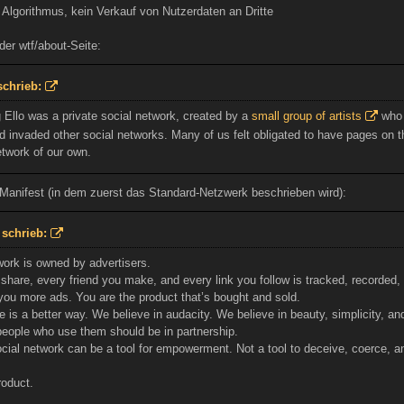
 Algorithmus, kein Verkauf von Nutzerdaten an Dritte
der wtf/about-Seite:
schrieb:
g Ello was a private social network, created by a
small group of artists
who h
d invaded other social networks. Many of us felt obligated to have pages on t
etwork of our own.
 Manifest (in dem zuerst das Standard-Netzwerk beschrieben wird):
 schrieb:
work is owned by advertisers.
share, every friend you make, and every link you follow is tracked, recorded,
ou more ads. You are the product that’s bought and sold.
e is a better way. We believe in audacity. We believe in beauty, simplicity, 
people who use them should be in partnership.
cial network can be a tool for empowerment. Not a tool to deceive, coerce, a
roduct.