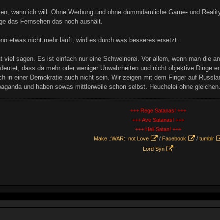
cken, wann ich will. Ohne Werbung und ohne dummdämliche Game- und Reality
nge das Fernsehen das noch aushält.
nn etwas nicht mehr läuft, wird es durch was besseres ersetzt.
ht viel sagen. Es ist einfach nur eine Schweinerei. Vor allem, wenn man di
deutet, dass da mehr oder weniger Unwahrheiten und nicht objektive Dinge er
ch in einer Demokratie auch nicht sein. Wir zeigen mit dem Finger auf Russl
aganda und haben sowas mittlerweile schon selbst. Heuchelei ohne gleichen
+++ Rege Satanas! +++
+++ Ave Satanas! +++
+++ Heil Satan! +++
Make .:WAR:. not Love
/
Facebook
/
tumblr
Lord Syn