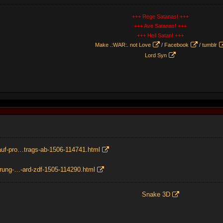
+++ Rege Satanas! +++
+++ Ave Satanas! +++
+++ Heil Satan! +++
Make .:WAR:. not Love
/
Facebook
/
tumblr
Lord Syn
auf-pro…trags-ab-1506-114741.html
erung-…-ard-zdf-1505-114290.html
Snake 3D