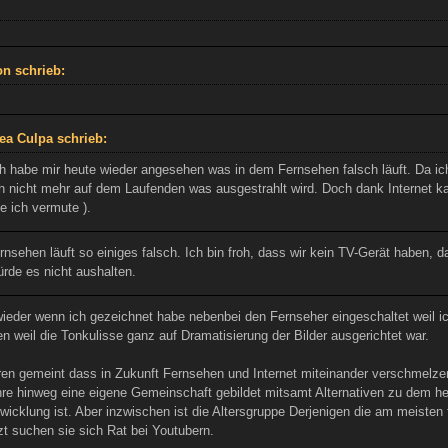
n schrieb:
ea Culpa schrieb:
h habe mir heute wieder angesehen was in dem Fernsehen falsch läuft. Da ic
h nicht mehr auf dem Laufenden was ausgestrahlt wird. Doch dank Internet ka
e ich vermute ).
rnsehen läuft so einiges falsch. Ich bin froh, dass wir kein TV-Gerät haben,
ürde es nicht aushalten.
wieder wenn ich gezeichnet habe nebenbei den Fernseher eingeschaltet weil ic
 weil die Tonkulisse ganz auf Dramatisierung der Bilder ausgerichtet war.
hren gemeint dass in Zukunft Fernsehen und Internet miteinander verschmelz
ahre hinweg eine eigene Gemeinschaft gebildet mitsamt Alternativen zu dem
twicklung ist. Aber inzwischen ist die Altersgruppe Derjenigen die am meiste
t suchen sie sich Rat bei Youtubern.