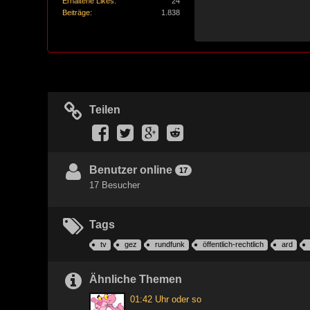
Erhaltene Likes
24
Beiträge
1.838
Teilen
Benutzer online
17
17 Besucher
Tags
tv
gez
rundfunk
öffentlich-rechtlich
ard
Ähnliche Themen
01:42 Uhr oder so