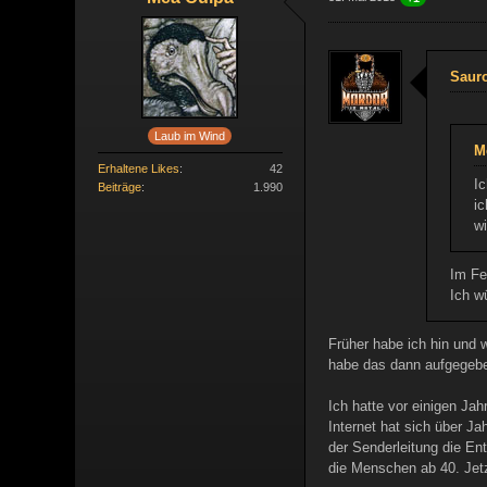
Sauro
Laub im Wind
M
Erhaltene Likes
42
Ic
Beiträge
1.990
ic
wi
Im Fe
Ich w
Früher habe ich hin und 
habe das dann aufgegeben
Ich hatte vor einigen Ja
Internet hat sich über J
der Senderleitung die En
die Menschen ab 40. Jetz