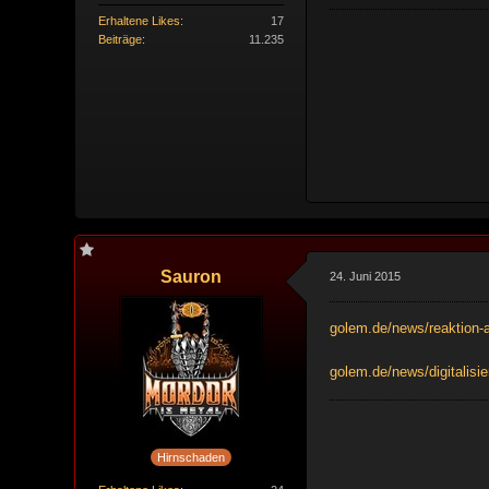
Erhaltene Likes
17
Beiträge
11.235
Sauron
24. Juni 2015
golem.de/news/reaktion-
golem.de/news/digitalisi
Hirnschaden