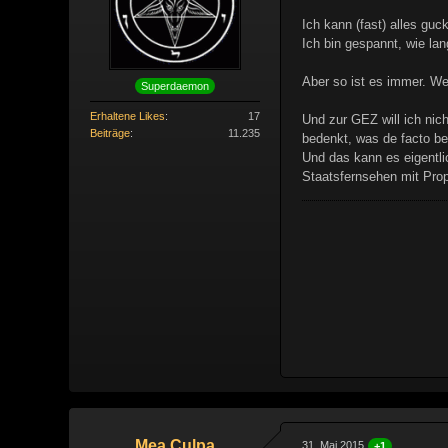
Ich kann (fast) alles gu
Ich bin gespannt, wie la
Aber so ist es immer. We
Superdaemon
Erhaltene Likes
17
Und zur GEZ will ich nic
Beiträge
11.235
bedenkt, was de facto be
Und das kann es eigentli
Staatsfernsehen mit Prop
Mea Culpa
31. Mai 2015
+1