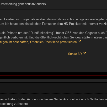
nterhaltung geht definitiv anders.
 den Einstieg in Europa, abgesehen davon gibt es schon einige andere legale u
rum ich heute den klassischen Fernseher dem HD-Projektor mit Internet vorzie
 die Debatte um den "Rundfunkbeitrag", früher GEZ, von den Gegnern auch "
gentlich verboten ist. Und die öffentlich-rechtlichen Sendeanstalten nutzen 
kgebühr abschaffen, Öffentlich-Rechtliche privatisieren
Snake 3D
zon Instant Video Account und einen Netflix Account wobei ich Netflix tendenz
Abdeckung zu haben).