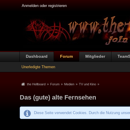
Anmelden oder registrieren
Dashboard
Forum
Mitglieder
Team
Unerledigte Themen
the Hellboard
»
Forum
»
Medien
»
TV und Kino
»
Das (gute) alte Fernsehen
Diese Seite verwendet Cookies. Durch die Nutzung unsere