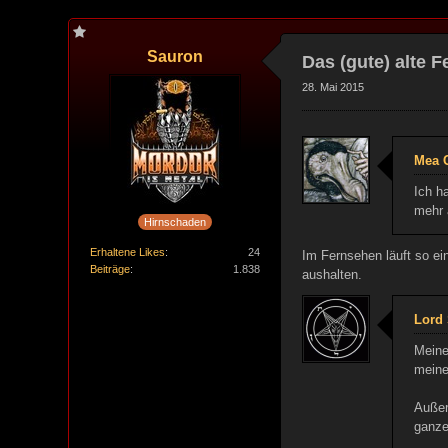
Sauron
Das (gute) alte 
28. Mai 2015
Mea C
Ich h
mehr 
Hirnschaden
Erhaltene Likes
24
Im Fernsehen läuft so ei
Beiträge
1.838
aushalten.
Lord 
Meine
meine
Außer
ganze