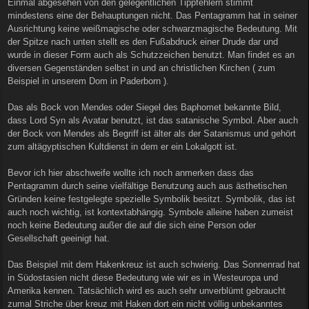
Einmal abgesehen von den gelegentlichen Tippfehlern stimmt
mindestens eine der Behauptungen nicht. Das Pentagramm hat in seiner
Ausrichtung keine weißmagische oder schwarzmagische Bedeutung. Mit
der Spitze nach unten stellt es den Fußabdruck einer Drude dar und
wurde in dieser Form auch als Schutzzeichen benutzt. Man findet es an
diversen Gegenständen selbst in und an christlichen Kirchen ( zum
Beispiel in unserem Dom in Paderborn ).
Das als Bock von Mendes oder Siegel des Baphomet bekannte Bild,
dass Lord Syn als Avatar benutzt, ist das satanische Symbol. Aber auch
der Bock von Mendes als Begriff ist älter als der Satanismus und gehört
zum altägyptischen Kultdienst in dem er ein Lokalgott ist.
Bevor ich hier abschweife wollte ich noch anmerken dass das
Pentagramm durch seine vielfältige Benutzung auch aus ästhetischen
Gründen keine festgelegte spezielle Symbolik besitzt. Symbolik, das ist
auch noch wichtig, ist kontextabhängig. Symbole alleine haben zumeist
noch keine Bedeutung außer die auf die sich eine Person oder
Gesellschaft geeinigt hat.
Das Beispiel mit dem Hakenkreuz ist auch schwierig. Das Sonnenrad hat
in Südostasien nicht diese Bedeutung wie wir es in Westeuropa und
Amerika kennen. Tatsächlich wird es auch sehr unverblümt gebraucht
zumal Striche über kreuz mit Haken dort ein nicht völlig unbekanntes