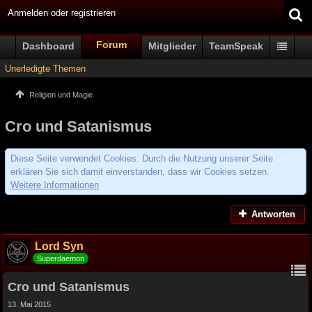
Anmelden oder registrieren
Forum
Dashboard
Mitglieder
TeamSpeak
Unerledigte Themen
Religion und Magie
Cro und Satanismus
Diese Seite verwendet Cookies. Durch die Nutzung unserer Seite
erklären Sie sich damit einverstanden, dass wir Cookies setzen.
Weitere Informationen
Antworten
Lord Syn
Superdaemon
Cro und Satanismus
13. Mai 2015