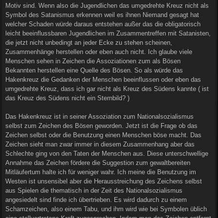
Motiv sind. Wenn also die Jugendlichen das umgedrehte Kreuz nicht als
Symbol des Satanismus erkennen weil es ihnen Niemand gesagt hat
welcher Schaden würde daraus entstehen außer das die obligatorisch
leicht beeinflussbaren Jugendlichen im Zusammentreffen mit Satanisten,
die jetzt nicht unbedingt an jeder Ecke zu stehen scheinen,
Zusammenhänge herstellen oder eben auch nicht. Ich glaube viele
Menschen sehen in Zeichen die Assoziationen zum als Bösen
Bekannten herstellen eine Quelle des Bösen. So als würde das
Hakenkreuz die Gedanken der Menschen beeinflussen oder eben das
umgedrehte Kreuz, dass ich gar nicht als Kreuz des Südens kannte ( ist
das Kreuz des Südens nicht ein Sternbild? )
Das Hakenkreuz ist in seiner Assoziation zum Nationalsozialismus
selbst zum Zeichen des Bösen geworden. Jetzt ist die Frage ob das
Zeichen selbst oder die Benutzung einen Menschen böse macht. Das
Zeichen sieht man zwar immer in diesem Zusammenhang aber das
Schlechte ging von den Taten der Menschen aus. Diese unterschwellige
Annahme das Zeichen fördere die Suggestion zum gewaltbereiten
Mitläufertum halte ich für weniger wahr. Ich meine die Benutzung im
Westen ist unsensibel aber die Herausstreichung des Zeichens selbst
aus Spielen die thematisch in der Zeit des Nationalsozialismus
angesiedelt sind finde ich übertrieben. Es wird dadurch zu einem
Schamzeichen, also einem Tabu, und ihm wird wie bei Symbolen üblich