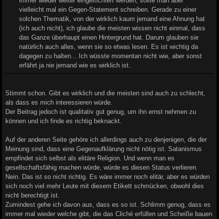
immer wieder weiter eingetrichtert werden, sollte man aber
vielleicht mal ein Gegen-Statement schreiben. Gerade zu einer
solchen Thematik, von der wirklich kaum jemand eine Ahnung hat
(ich auch nicht), ich glaube die meisten wissen nicht einmal, dass
das Ganze überhaupt einen Hintergrund hat. Darum glauben sie
natürlich auch alles, wenn sie so etwas lesen. Es ist wichtig da
dagegen zu halten... Ich wüsste momentan nicht wie, aber sonst
erfährt ja nie jemand wie es wirklich ist.
Stimmt schon. Gibt es wirklich und die meisten sind auch zu schlecht,
als dass es mich interessieren würde.
Der Beitrag jedoch ist qualitativ gut genug, um ihn ernst nehmen zu
können und ich finde es richtig beknackt.
Auf der anderen Seite gehöre ich allerdings auch zu denjenigen, die der
Meinung sind, dass eine Gegenaufklärung nicht nötig ist. Satanismus
empfindet sich selbst als elitäre Religion. Und wenn man es
gesellschaftsfähig machen würde, würde es diesen Status verlieren.
Nein. Das ist so nicht richtig. Es wäre immer noch elitär, aber es würden
sich noch viel mehr Leute mit diesem Etikett schmücken, obwohl dies
nicht berechtigt ist.
Zumindest gehe ich davon aus, dass es so ist. Schlimm genug, dass es
immer mal wieder welche gibt, die das Cliché erfüllen und Scheiße bauen