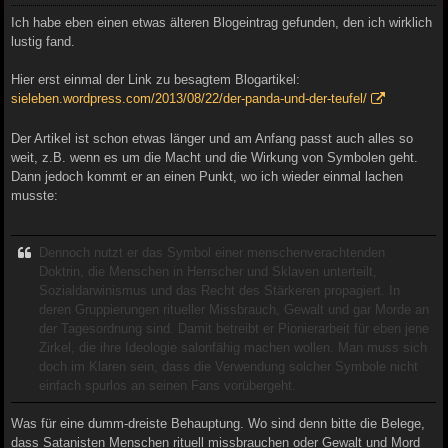
Ich habe eben einen etwas älteren Blogeintrag gefunden, den ich wirklich
lustig fand.
Hier erst einmal der Link zu besagtem Blogartikel:
sieleben.wordpress.com/2013/08/22/der-panda-und-der-teufel/
Der Artikel ist schon etwas länger und am Anfang passt auch alles so
weit, z.B. wenn es um die Macht und die Wirkung von Symbolen geht.
Dann jedoch kommt er an einen Punkt, wo ich wieder einmal lachen
musste:
Dennoch nutzt er das Symbol einer menschenverachtenden
Doktrin, die Menschen in Herrscher und Sklaven unterteilt,
Sozialdarwinismus und das Recht des Stärkeren propagiert. In
deren Gruppierungen ritueller Missbrauch, Gewalt und gar Morde an
der Tagesordnung sind. Damit betreibt er Pionierarbeit für eben jene
Zirkel, die ihre Ideologie salonfähig machen wollen. Man muss sich
doch im Klaren sein, dass die Verwendung solcher Symbole nicht
einfach spurlos an seinen Fans vorübergeht.
Was für eine dumm-dreiste Behauptung. Wo sind denn bitte die Belege,
dass Satanisten Menschen rituell missbrauchen oder Gewalt und Mord