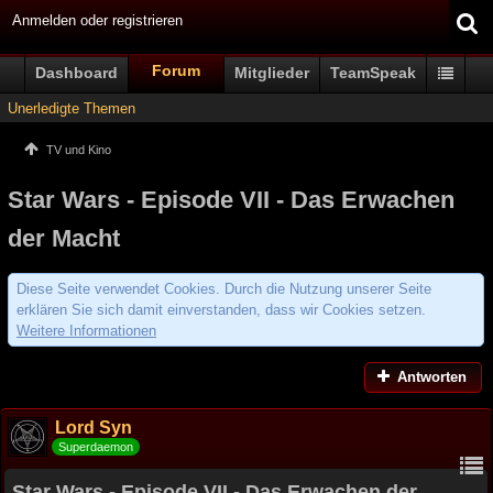
Anmelden oder registrieren
Forum
Dashboard
Mitglieder
TeamSpeak
Unerledigte Themen
TV und Kino
Star Wars - Episode VII - Das Erwachen
der Macht
Diese Seite verwendet Cookies. Durch die Nutzung unserer Seite
erklären Sie sich damit einverstanden, dass wir Cookies setzen.
Weitere Informationen
Antworten
Lord Syn
Superdaemon
Star Wars - Episode VII - Das Erwachen der