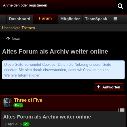
Anmelden oder registrieren
Forum
Dashboard
Mitglieder
TeamSpeak
Unerledigte Themen
News
Altes Forum als Archiv weiter online
Diese Seite verwendet Cookies. Durch die Nutzung unserer Seite
erklären Sie sich damit einverstanden, dass wir Cookies setzen.
Weitere Informationen
Antworten
Three of Five
Borg
Altes Forum als Archiv weiter online
12. April 2015
+1