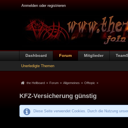
Anmelden oder registrieren
Dashboard
Forum
Mitglieder
Team
Unerledigte Themen
the Hellboard
»
Forum
»
Allgemeines
»
Offtopic
»
KFZ-Versicherung günstig
Diese Seite verwendet Cookies. Durch die Nutzung unsere