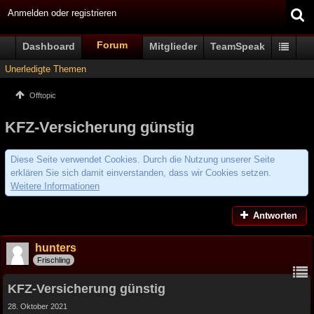
Anmelden oder registrieren
Forum
Dashboard
Mitglieder
TeamSpeak
Unerledigte Themen
Offtopic
KFZ-Versicherung günstig
Diese Seite verwendet Cookies. Durch die Nutzung unserer Seite
erklären Sie sich damit einverstanden, dass wir Cookies setzen.
Weitere Informationen
Antworten
hunters
Frischling
KFZ-Versicherung günstig
28. Oktober 2021