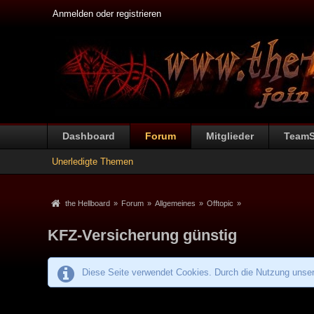
Anmelden oder registrieren
Dashboard
Forum
Mitglieder
Team
Unerledigte Themen
the Hellboard
»
Forum
»
Allgemeines
»
Offtopic
»
KFZ-Versicherung günstig
Diese Seite verwendet Cookies. Durch die Nutzung unsere