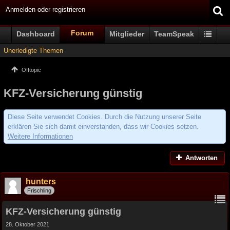
Anmelden oder registrieren
Forum
Dashboard
Mitglieder
TeamSpeak
Unerledigte Themen
Offtopic
KFZ-Versicherung günstig
Diese Seite verwendet Cookies. Durch die Nutzung unserer Seite
erklären Sie sich damit einverstanden, dass wir Cookies setzen.
Weitere Informationen
Antworten
hunters
Frischling
KFZ-Versicherung günstig
28. Oktober 2021