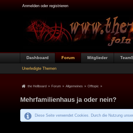
Anmelden oder registrieren
Dashboard
Forum
Mitglieder
Team
Unerledigte Themen
the Hellboard
»
Forum
»
Allgemeines
»
Offtopic
»
Mehrfamilienhaus ja oder nein?
Diese Seite verwendet Cookies. Durch die Nutzung unsere