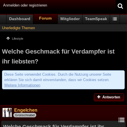
Anmelden oder registrieren
Forum
Dashboard
Mitglieder
TeamSpeak
Unerledigte Themen
Lifestyle
Welche Geschmack für Verdampfer ist
ihr liebsten?
Diese Seite verwendet Cookies. Durch die Nutzung unserer Seite
erklären Sie sich damit einverstanden, dass wir Cookies setzen.
Weitere Informationen
Antworten
Engelchen
Grünschnabel
Welche Geschmack für Verdampfer ist ihr