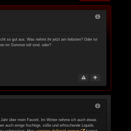
1
ht so gut aus. Was nehmt ihr jetzt am liebsten? Oder ist
en im Sommer toll sind, oder?
2
Jahr über mein Favorit. Im Winter nehme ich auch etwas
 auch einige fruchtige, süße und erfrischende Liquids.
 zu schmecken. Hier:
vapstore.de/liquid-aromen
kannst