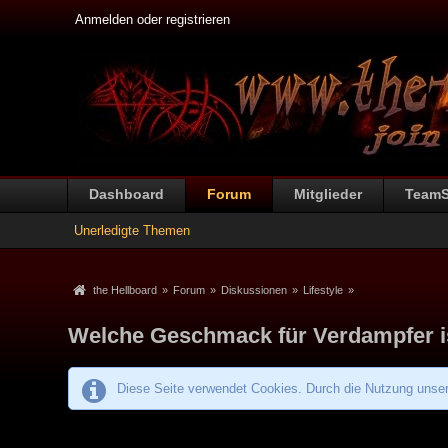
Anmelden oder registrieren
Dashboard
Forum
Mitglieder
Team
Unerledigte Themen
the Hellboard
»
Forum
»
Diskussionen
»
Lifestyle
»
Welche Geschmack für Verdampfer ist
Diese Seite verwendet Cookies. Durch die Nutzung unsere