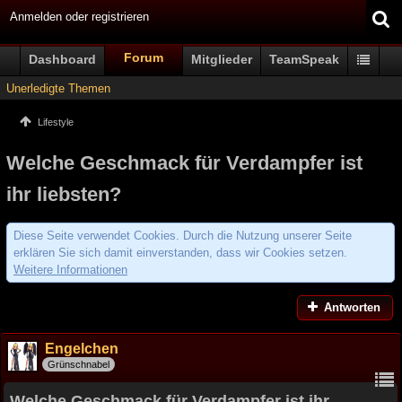
Anmelden oder registrieren
Forum
Dashboard
Mitglieder
TeamSpeak
Unerledigte Themen
Lifestyle
Welche Geschmack für Verdampfer ist
ihr liebsten?
Diese Seite verwendet Cookies. Durch die Nutzung unserer Seite
erklären Sie sich damit einverstanden, dass wir Cookies setzen.
Weitere Informationen
Antworten
Engelchen
Grünschnabel
Welche Geschmack für Verdampfer ist ihr