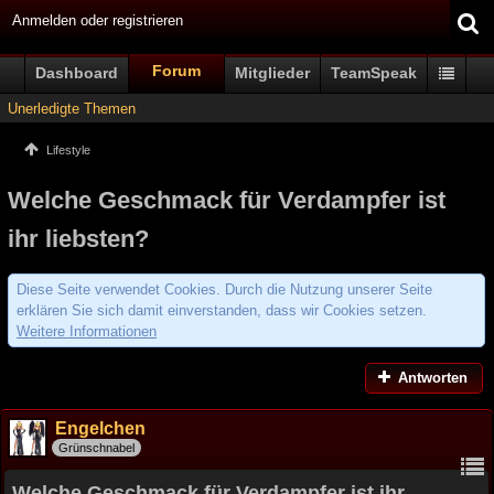
Anmelden oder registrieren
Forum
Dashboard
Mitglieder
TeamSpeak
Unerledigte Themen
Lifestyle
Welche Geschmack für Verdampfer ist
ihr liebsten?
Diese Seite verwendet Cookies. Durch die Nutzung unserer Seite
erklären Sie sich damit einverstanden, dass wir Cookies setzen.
Weitere Informationen
Antworten
Engelchen
Grünschnabel
Welche Geschmack für Verdampfer ist ihr