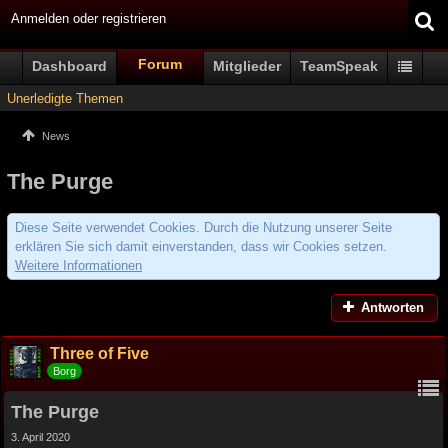
Anmelden oder registrieren
Forum
Dashboard
Mitglieder
TeamSpeak
Unerledigte Themen
News
The Purge
Diese Seite verwendet Cookies. Durch die Nutzung unserer Seite
erklären Sie sich damit einverstanden, dass wir Cookies setzen.
Weitere Informationen
Antworten
Three of Five
Borg
The Purge
3. April 2020