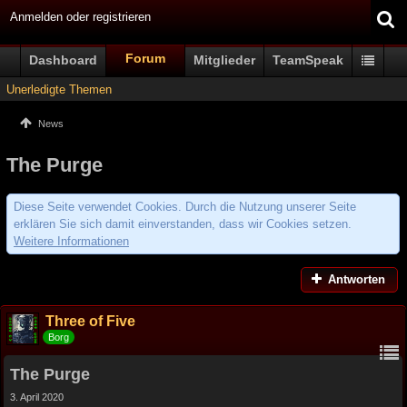
Anmelden oder registrieren
Forum
Dashboard
Mitglieder
TeamSpeak
Unerledigte Themen
News
The Purge
Diese Seite verwendet Cookies. Durch die Nutzung unserer Seite
erklären Sie sich damit einverstanden, dass wir Cookies setzen.
Weitere Informationen
Antworten
Three of Five
Borg
The Purge
3. April 2020