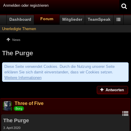
Anmelden oder registrieren
Forum
Dashboard
Mitglieder
TeamSpeak
Unerledigte Themen
News
The Purge
Diese Seite verwendet Cookies. Durch die Nutzung unserer Seite
erklären Sie sich damit einverstanden, dass wir Cookies setzen.
Weitere Informationen
Antworten
Three of Five
Borg
The Purge
3. April 2020