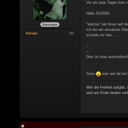
Vor ein paar Tagen kam n
Hallo SG5500,
"katrina" hat Ihnen auf d
Stammgast
Ich bin ein einsames Mäd
Beiträge
157
schreib mir hier: ......
--
--
Dies ist eine automatisc
Soso
was war da los
Wer die Freiheit aufgibt,
wird am Ende beides verl