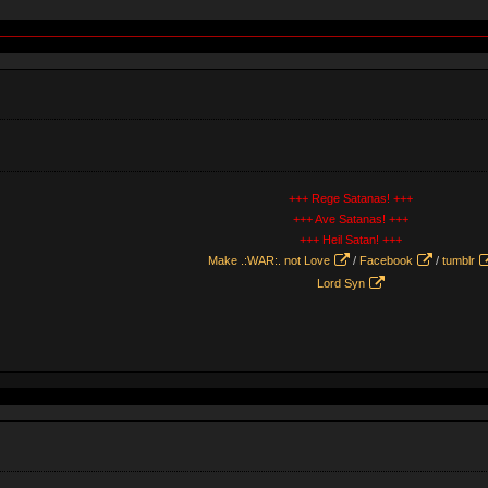
+++ Rege Satanas! +++
+++ Ave Satanas! +++
+++ Heil Satan! +++
Make .:WAR:. not Love
/
Facebook
/
tumblr
Lord Syn