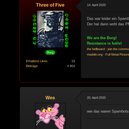
Three of Five
14. April 2020
Das war leider ein Spam
Der hat dann wohl das P
We are the Borg!
Resistance is futile!
the hellboard - join the commu
Borg
maddin.org - Full Metal Pictur
Erhaltene Likes
19
Beiträge
4.964
Wes
20. April 2020
wie das waren Spambots ?