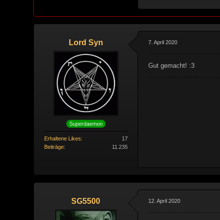
Lord Syn
7. April 2020
Gut gemacht! :3
Superdaemon
Erhaltene Likes
17
Beiträge
11.235
SG5500
12. April 2020