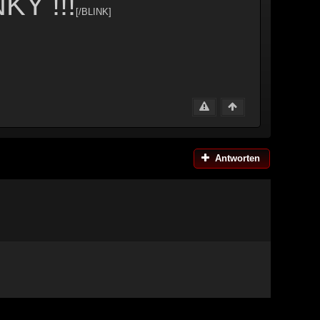
Y !!!
[/BLINK]
Antworten