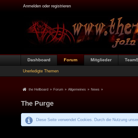
Anmelden oder registrieren
Dashboard
Forum
Mitglieder
Team
Unerledigte Themen
the Hellboard
»
Forum
»
Allgemeines
»
News
»
The Purge
Diese Seite verwendet Cookies. Durch die Nutzung unsere