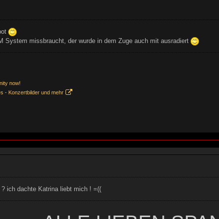
bot
M System missbraucht, der wurde in dem Zuge auch mit ausradiert
nity now!
es - Konzertbilder und mehr
 ich dachte Katrina liebt mich ! =((