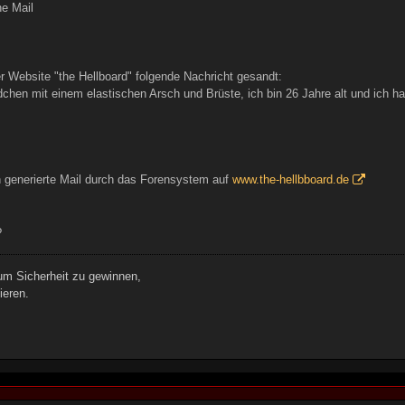
e Mail
er Website "the Hellboard" folgende Nachricht gesandt:
chen mit einem elastischen Arsch und Brüste, ich bin 26 Jahre alt und ich hab
h generierte Mail durch das Forensystem auf
www.the-hellbboard.de
?
 um Sicherheit zu gewinnen,
ieren.