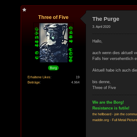
Three of Five
The Purge
3. April 2020
Hallo,
auch wenn dies aktuell v
Falls hier versehentlich e
Borg
Aktuell habe ich auch di
Erhaltene Likes
19
bis denne,
Beiträge
4.964
Three of Five
We are the Borg!
Resistance is futile!
the hellboard - join the commu
maddin.org - Full Metal Pictur