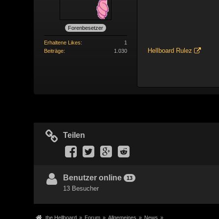
Forenbesetzer
Erhaltene Likes
1
Hellboard Rulez
Beiträge
1.030
Teilen
Benutzer online
13
13 Besucher
the Hellboard
»
Forum
»
Allgemeines
»
News
»