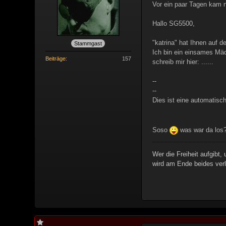
Vor ein paar Tagen kam n
Hallo SG5500,
"katrina" hat Ihnen auf d
Stammgast
Ich bin ein einsames Mäd
Beiträge
157
schreib mir hier: ......
--
--
Dies ist eine automatisc
Soso
was war da los
Wer die Freiheit aufgibt,
wird am Ende beides verl