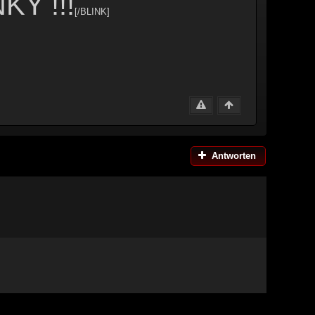
Y !!!
[/BLINK]
Antworten