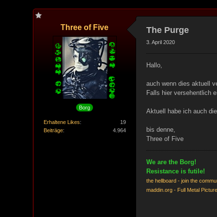
Three of Five
The Purge
3. April 2020
Hallo,
auch wenn dies aktuell v
Falls hier versehentlich e
Borg
Aktuell habe ich auch di
Erhaltene Likes
19
bis denne,
Beiträge
4.964
Three of Five
We are the Borg!
Resistance is futile!
the hellboard - join the commu
maddin.org - Full Metal Pictur