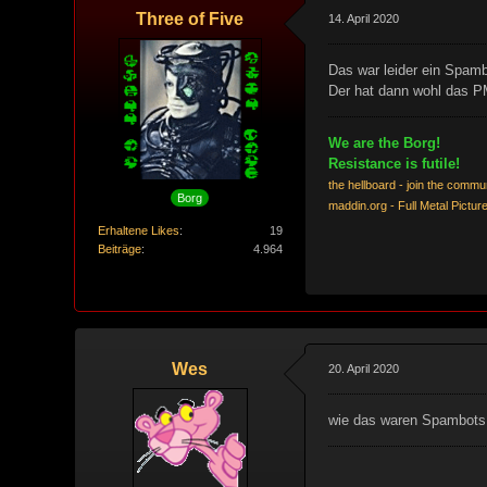
Three of Five
14. April 2020
Das war leider ein Spam
Der hat dann wohl das P
We are the Borg!
Resistance is futile!
the hellboard - join the commu
Borg
maddin.org - Full Metal Pictur
Erhaltene Likes
19
Beiträge
4.964
Wes
20. April 2020
wie das waren Spambots ?