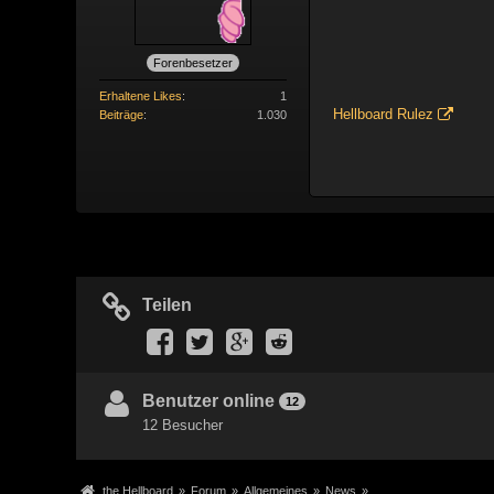
Forenbesetzer
Erhaltene Likes
1
Hellboard Rulez
Beiträge
1.030
Teilen
Benutzer online
12
12 Besucher
the Hellboard
»
Forum
»
Allgemeines
»
News
»