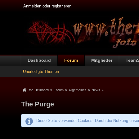
Anmelden oder registrieren
Dashboard
Forum
Mitglieder
Team
Unerledigte Themen
the Hellboard
»
Forum
»
Allgemeines
»
News
»
The Purge
Diese Seite verwendet Cookies. Durch die Nutzung unsere