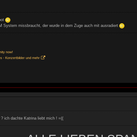
bot
M System missbraucht, der wurde in dem Zuge auch mit ausradiert
nity now!
es - Konzertbilder und mehr
 ich dachte Katrina liebt mich ! =((