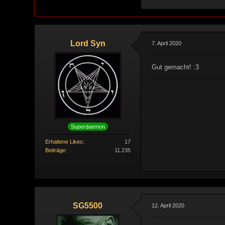
Lord Syn
7. April 2020
Gut gemacht! :3
Superdaemon
Erhaltene Likes
17
Beiträge
11.235
SG5500
12. April 2020