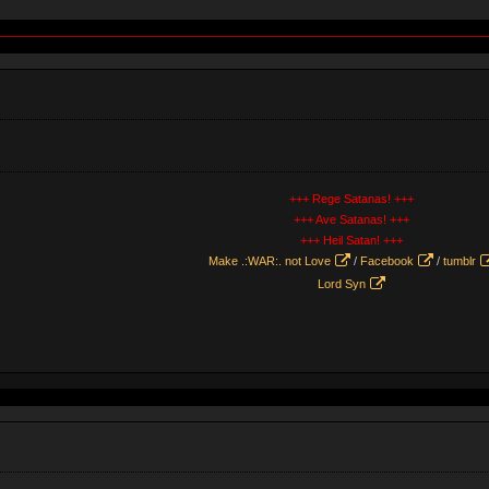
+++ Rege Satanas! +++
+++ Ave Satanas! +++
+++ Heil Satan! +++
Make .:WAR:. not Love
/
Facebook
/
tumblr
Lord Syn