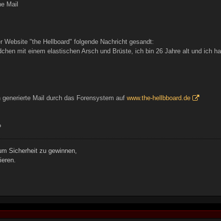
e Mail
er Website "the Hellboard" folgende Nachricht gesandt:
chen mit einem elastischen Arsch und Brüste, ich bin 26 Jahre alt und ich hab
h generierte Mail durch das Forensystem auf
www.the-hellbboard.de
?
 um Sicherheit zu gewinnen,
ieren.