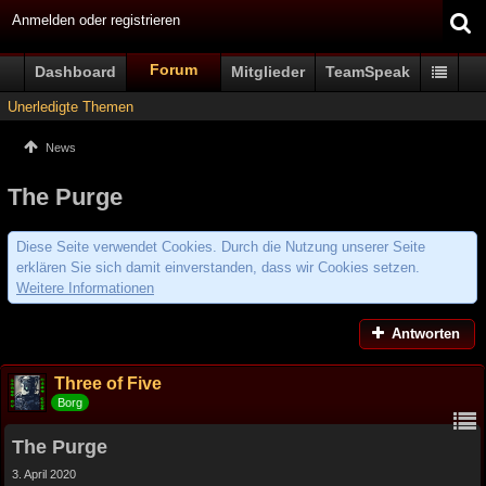
Anmelden oder registrieren
Forum
Dashboard
Mitglieder
TeamSpeak
Unerledigte Themen
News
The Purge
Diese Seite verwendet Cookies. Durch die Nutzung unserer Seite
erklären Sie sich damit einverstanden, dass wir Cookies setzen.
Weitere Informationen
Antworten
Three of Five
Borg
The Purge
3. April 2020