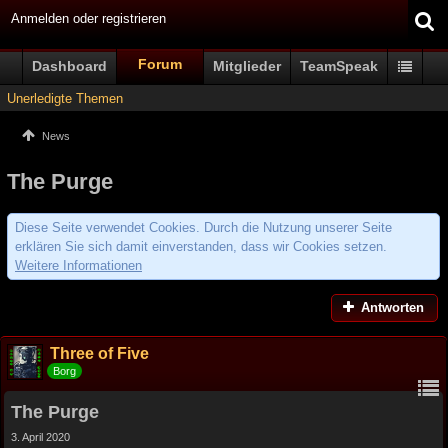
Anmelden oder registrieren
Forum
Dashboard
Mitglieder
TeamSpeak
Unerledigte Themen
News
The Purge
Diese Seite verwendet Cookies. Durch die Nutzung unserer Seite
erklären Sie sich damit einverstanden, dass wir Cookies setzen.
Weitere Informationen
Antworten
Three of Five
Borg
The Purge
3. April 2020