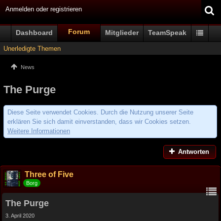
Anmelden oder registrieren
Forum
Dashboard
Mitglieder
TeamSpeak
Unerledigte Themen
News
The Purge
Diese Seite verwendet Cookies. Durch die Nutzung unserer Seite
erklären Sie sich damit einverstanden, dass wir Cookies setzen.
Weitere Informationen
Antworten
Three of Five
Borg
The Purge
3. April 2020