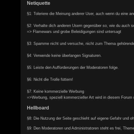
Netiquette
§1: Toleriere die Meinung anderer User, auch wenn du eine and
§2: Verhalte dich anderen Usern gegenüber so, wie du auch s
=> Flamewars und grobe Beleidigungen sind untersagt
§3: Spamme nicht und versuche, nicht zum Thema gehörende 
§4: Verwende keine überlangen Signaturen.
§5: Leiste den Aufforderungen der Moderatoren folge.
§6: Nicht die Trolle füttern!
§7: Keine kommerzielle Werbung
=>Werbung, speziell kommerzieller Art wird in diesem Forum 
Hellboard
§8: Die Nutzung der Seite geschieht auf eigene Gefahr und o
§9: Den Moderatoren und Administratoren steht es frei, Theme