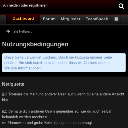
Anmelden oder registrieren
Dashboard
Forum
Mitglieder
TeamSpeak
the Hellboard
Nutzungsbedingungen
Diese Seite verwendet Cookies. Durch die Nutzung unserer Seite
erklären Sie sich damit einverstanden, dass wir Cookies setzen.
Weitere Informationen
Netiquette
§1: Toleriere die Meinung anderer User, auch wenn du eine andere Ansicht
bist.
§2: Verhalte dich anderen Usern gegenüber so, wie du auch selbst
behandelt werden möchtest.
=> Flamewars und grobe Beleidigungen sind untersagt