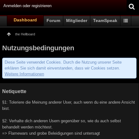
Anmelden oder registrieren
Dashboard
Forum
Mitglieder
TeamSpeak
the Hellboard
Nutzungsbedingungen
Diese Seite verwendet Cookies. Durch die Nutzung unserer Seite
erklären Sie sich damit einverstanden, dass wir Cookies setzen.
Weitere Informationen
Netiquette
§1: Toleriere die Meinung anderer User, auch wenn du eine andere Ansicht
bist.
§2: Verhalte dich anderen Usern gegenüber so, wie du auch selbst
behandelt werden möchtest.
=> Flamewars und grobe Beleidigungen sind untersagt