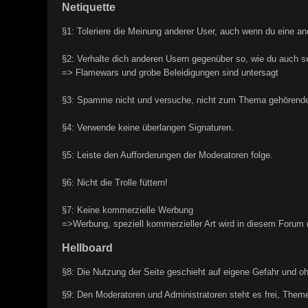
Netiquette
§1: Toleriere die Meinung anderer User, auch wenn du eine and
§2: Verhalte dich anderen Usern gegenüber so, wie du auch s
=> Flamewars und grobe Beleidigungen sind untersagt
§3: Spamme nicht und versuche, nicht zum Thema gehörende 
§4: Verwende keine überlangen Signaturen.
§5: Leiste den Aufforderungen der Moderatoren folge.
§6: Nicht die Trolle füttern!
§7: Keine kommerzielle Werbung
=>Werbung, speziell kommerzieller Art wird in diesem Forum 
Hellboard
§8: Die Nutzung der Seite geschieht auf eigene Gefahr und o
§9: Den Moderatoren und Administratoren steht es frei, Theme