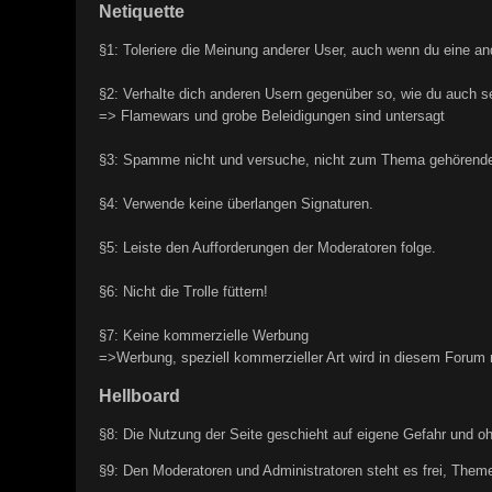
Netiquette
§1: Toleriere die Meinung anderer User, auch wenn du eine and
§2: Verhalte dich anderen Usern gegenüber so, wie du auch s
=> Flamewars und grobe Beleidigungen sind untersagt
§3: Spamme nicht und versuche, nicht zum Thema gehörende 
§4: Verwende keine überlangen Signaturen.
§5: Leiste den Aufforderungen der Moderatoren folge.
§6: Nicht die Trolle füttern!
§7: Keine kommerzielle Werbung
=>Werbung, speziell kommerzieller Art wird in diesem Forum 
Hellboard
§8: Die Nutzung der Seite geschieht auf eigene Gefahr und o
§9: Den Moderatoren und Administratoren steht es frei, Theme