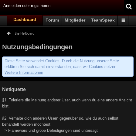
Anmelden oder registrieren
Dashboard
Forum
Mitglieder
TeamSpeak
the Hellboard
Nutzungsbedingungen
Diese Seite verwendet Cookies. Durch die Nutzung unserer Seite
erklären Sie sich damit einverstanden, dass wir Cookies setzen.
Weitere Informationen
Netiquette
§1: Toleriere die Meinung anderer User, auch wenn du eine andere Ansicht
bist.
§2: Verhalte dich anderen Usern gegenüber so, wie du auch selbst
behandelt werden möchtest.
=> Flamewars und grobe Beleidigungen sind untersagt