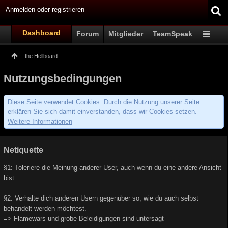
Anmelden oder registrieren
Dashboard
Forum
Mitglieder
TeamSpeak
the Hellboard
Nutzungsbedingungen
Diese Seite verwendet Cookies. Durch die Nutzung unserer Seite
erklären Sie sich damit einverstanden, dass wir Cookies setzen.
Weitere Informationen
Netiquette
§1: Toleriere die Meinung anderer User, auch wenn du eine andere Ansicht
bist.
§2: Verhalte dich anderen Usern gegenüber so, wie du auch selbst
behandelt werden möchtest.
=> Flamewars und grobe Beleidigungen sind untersagt